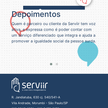
Depoimentos
Quem é parceiro ou cliente da Serviir tem voz
Somo
ativa, e expressa como é poder contar com
Servi
um serviço diferenciado que integra e ajuda a
Surd
promover a igualdade social da pessoa surda.
conq
junt
esper
R. Jandiatuba, 630 cj. 540/541-A
Vila Andrade, Morumbi - São Paulo/SP